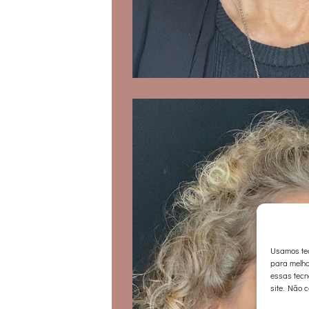
Usamos tec
para melho
essas tecn
site. Não c