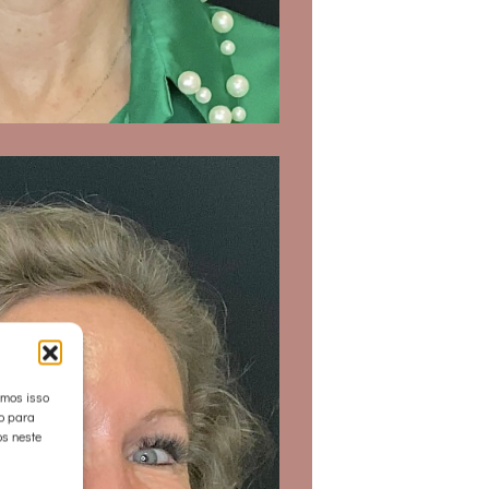
emos isso
to para
s neste