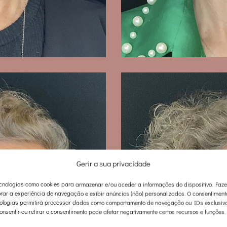
Gerir a sua privacidade
nologias como cookies para armazenar e/ou aceder a informações do dispositivo. Faz
rar a experiência de navegação e exibir anúncios (não) personalizados. O consentimen
ologias permitirá processar dados como comportamento de navegação ou IDs exclusivo
onsentir ou retirar o consentimento pode afetar negativamente certos recursos e funções.