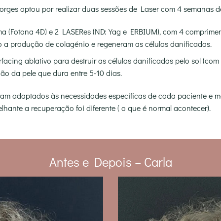
Borges optou por realizar duas sessões de Laser com 4 semanas de
ma (Fotona 4D) e 2 LASERes (ND:Yag e ERBIUM), com 4 comprimen
 a produção de colagénio e regeneram as células danificadas.
rfacing ablativo para destruir as células danificadas pelo sol (c
o da pele que dura entre 5-10 dias.
oram adaptados às necessidades específicas de cada paciente e 
lhante a recuperação foi diferente ( o que é normal acontecer).
Antes e Depois – Carla