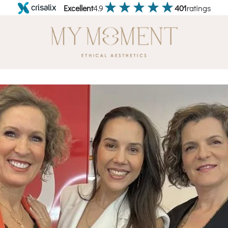
Excellent
4.9
401
ratings