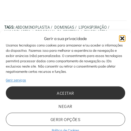
TAGS:
ABDOMINOPLASTIA / DOMINGAS / LIPOASPIRAÇÃO /
MAMOPLASTIA / PROGRAMA DA CRISTINA / RINOPLASTIA
Gerir a sua privacidade
Usamos tecnologias como cookies para armazenar e/ou aceder a informações
do dispositivo. Fazemos isso para melhorar a experiência de navegação e
exibir anúncios (não) personalizados. O consentimento para essas tecnologias
permitirá processar dados como comportamento de navegação ou IDs
exclusivos neste site. Não consentir ou retirar o consentimento pode afetar
negativamente certos recursos e funções.
Pele Oleosa – Esfoliação
Gerir serviços
Caso Fátima
com Cristais Elimina
ACEITAR
Impurezas e Revitaliza
NEGAR
GERIR OPÇÕES
Política de Cookies