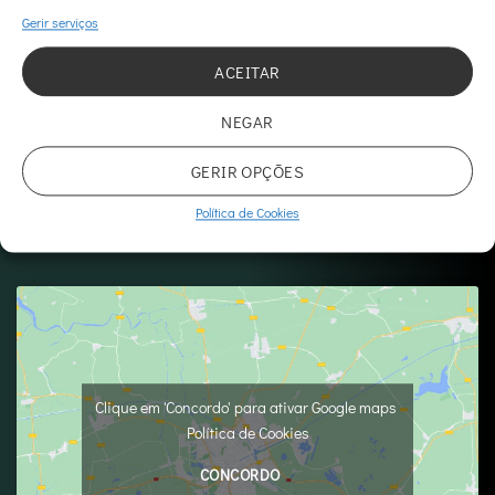
Gerir serviços
ACEITAR
NEGAR
MORADA
Rua Dr António Cândido, 8, Loja 1, 1050-076 Lisboa
GERIR OPÇÕES
Registo na ERS - E169684
Política de Cookies
Licença nº 23836/2024
Clique em 'Concordo' para ativar Google maps
Política de Cookies
CONCORDO