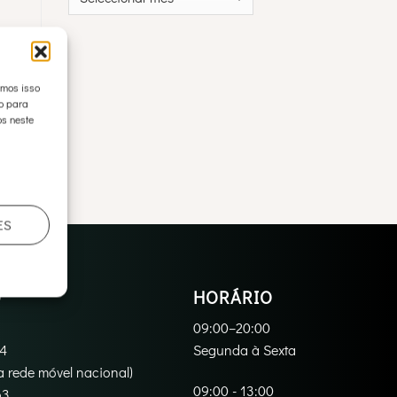
emos isso
to para
s neste
ES
O
HORÁRIO
09:00–20:00
94
Segunda à Sexta
 rede móvel nacional)
09:00 - 13:00
3‬