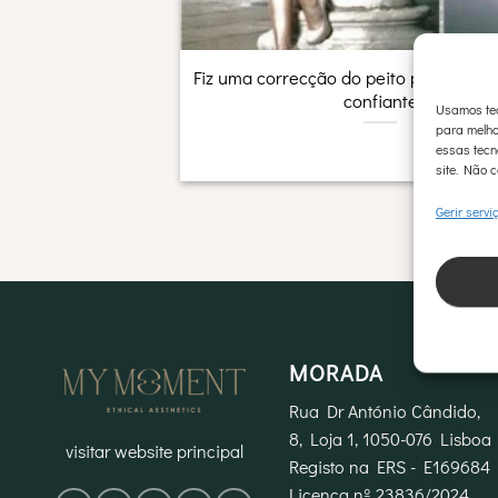
Fiz uma correcção do peito para me se
confiante
Usamos tec
para melho
essas tecn
site. Não c
Gerir servi
MORADA
Rua Dr António Cândido,
8, Loja 1, 1050-076 Lisboa
visitar website principal
Registo na ERS - E169684
Licença nº 23836/2024