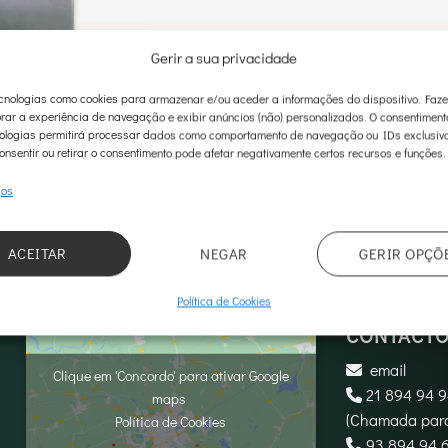
Gerir a sua privacidade
ntir mais
nologias como cookies para armazenar e/ou aceder a informações do dispositivo. Faz
rar a experiência de navegação e exibir anúncios (não) personalizados. O consentimen
ologias permitirá processar dados como comportamento de navegação ou IDs exclusivo
onsentir ou retirar o consentimento pode afetar negativamente certos recursos e funções.
ços
ACEITAR
NEGAR
GERIR OPÇÕ
Política de Cookies
CONTACT
email
Clique em 'Concordo' para ativar Google
21 894 94 
maps
(Chamada para
Política de Cookies
‪93 894 94 6