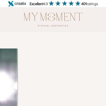
Excellent
4.9
401
ratings