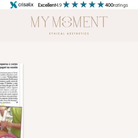
Excellent
4.9
400
ratings