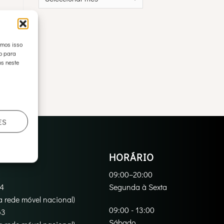
emos isso
to para
s neste
ES
O
HORÁRIO
09:00–20:00
94
Segunda à Sexta
 rede móvel nacional)
09:00 - 13:00
3‬
Sábado