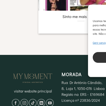
Sinto-me mais segura
Usamos tec
para melho
essas tecn
site. Não c
Gerir servi
MORADA
Rua Dr António Cândido,
8, Loja 1, 1050-076 Lisboa
visitar website principal
Registo na ERS - E169684
Licença nº 23836/2024