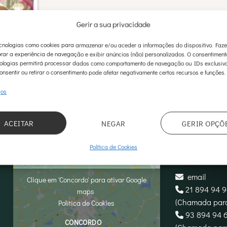
Gerir a sua privacidade
nologias como cookies para armazenar e/ou aceder a informações do dispositivo. Faz
rar a experiência de navegação e exibir anúncios (não) personalizados. O consentimen
ologias permitirá processar dados como comportamento de navegação ou IDs exclusivo
onsentir ou retirar o consentimento pode afetar negativamente certos recursos e funções.
ços
ACEITAR
NEGAR
GERIR OPÇÕ
Política de Cookies
CONTACT
email
Clique em 'Concordo' para ativar Google
21 894 94 
maps
(Chamada para
Política de Cookies
‪93 894 94 6
CONCORDO