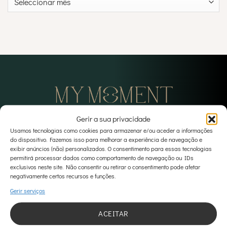
Gerir a sua privacidade
Usamos tecnologias como cookies para armazenar e/ou aceder a informações
visitar website principal
do dispositivo. Fazemos isso para melhorar a experiência de navegação e
exibir anúncios (não) personalizados. O consentimento para essas tecnologias
permitirá processar dados como comportamento de navegação ou IDs
exclusivos neste site. Não consentir ou retirar o consentimento pode afetar
negativamente certos recursos e funções.
Gerir serviços
MORADA
Rua Dr António Cândido, 8, Loja 1, 1050-076 Lisboa
ACEITAR
Registo na ERS - E169684