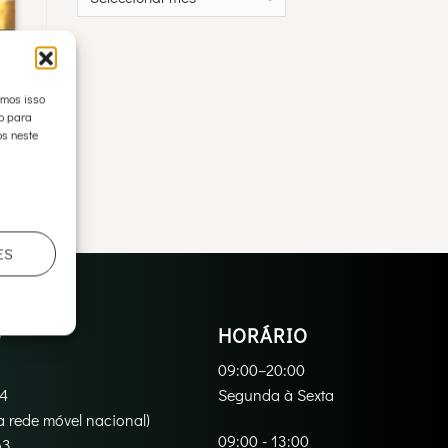
emos isso
to para
s neste
ES
O
HORÁRIO
09:00–20:00
94
Segunda à Sexta
 rede móvel nacional)
09:00 - 13:00
3‬