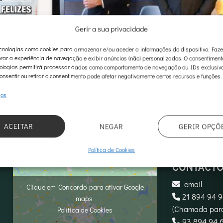
Gerir a sua privacidade
inho na
Médicos Cirurgiões – Casa Feliz
nologias como cookies para armazenar e/ou aceder a informações do dispositivo. Faz
rar a experiência de navegação e exibir anúncios (não) personalizados. O consentimen
pleto
ologias permitirá processar dados como comportamento de navegação ou IDs exclusivo
onsentir ou retirar o consentimento pode afetar negativamente certos recursos e funções.
ços
ACEITAR
NEGAR
GERIR OPÇÕ
Política de Cookies
CONTACT
email
Clique em 'Concordo' para ativar Google
21 894 94 
maps
(Chamada para
Política de Cookies
‪93 894 94 6