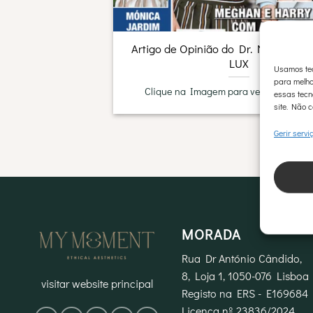
Artigo de Opinião do Dr. Nuno Frad
LUX
Usamos tec
para melho
Clique na Imagem para ver artigo com
essas tecn
site. Não c
Gerir servi
MORADA
Rua Dr António Cândido,
8, Loja 1, 1050-076 Lisboa
visitar website principal
Registo na ERS - E169684
Licença nº 23836/2024