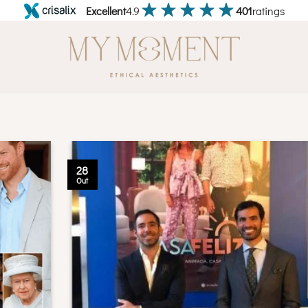
Excellent
4.9
401
ratings
28
Out